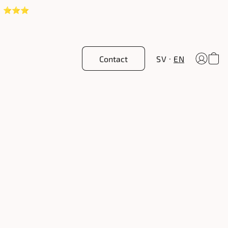
! ⭐️⭐️⭐️
Contact
SV
EN